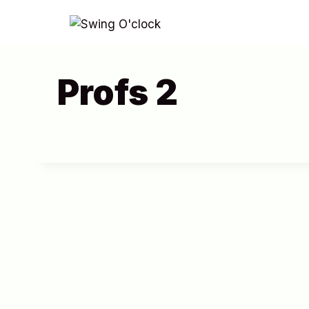
Aller
au
contenu
Profs 2