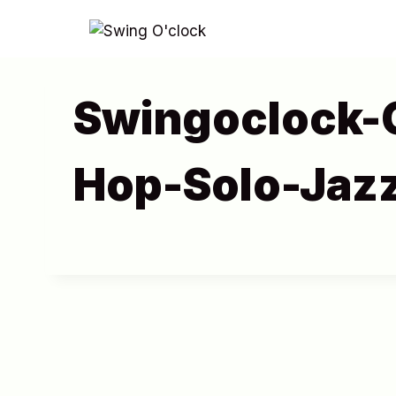
Aller
au
contenu
Swingoclock-
Hop-Solo-Jaz