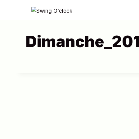
Aller
au
contenu
Dimanche_201