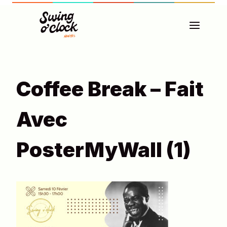
Aller
au
contenu
Coffee Break – Fait
Avec
PosterMyWall (1)