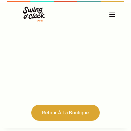
Aller
au
contenu
Votre panier est
actuellement vide.
Retour À La Boutique