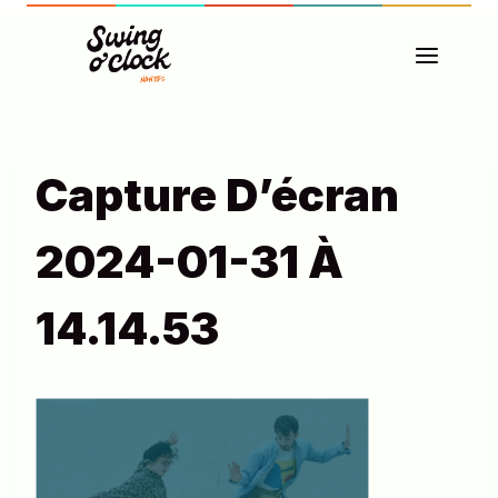
Aller
au
contenu
Capture D’écran
2024-01-31 À
14.14.53