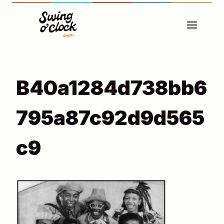
Aller
au
contenu
B40a1284d738bb6
795a87c92d9d565
C9