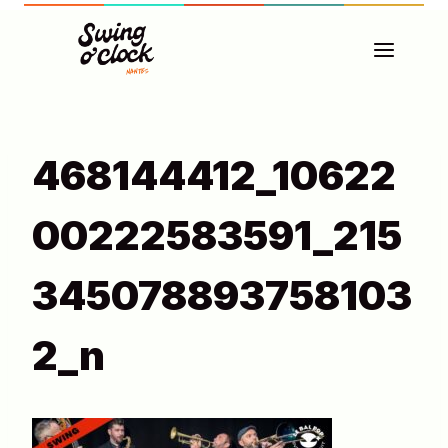
Aller
au
contenu
468144412_10622
00222583591_215
345078893758103
2_n