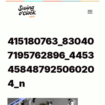
Aller
au
contenu
415180763_83040
7195762896_4453
45848792506020
4_n