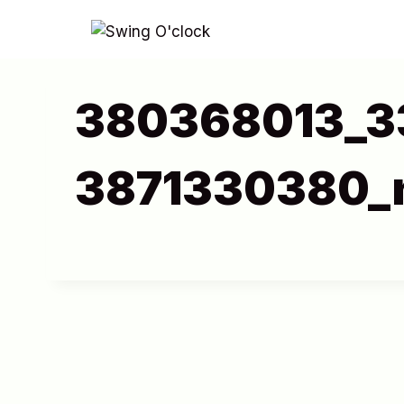
Aller
au
contenu
380368013_3
3871330380_