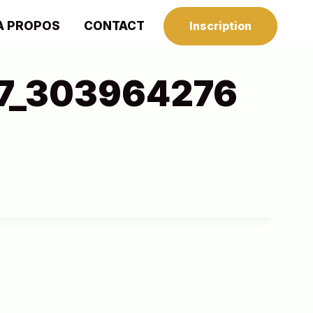
À PROPOS
CONTACT
Inscription
7_303964276