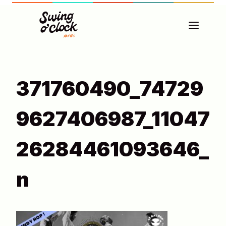
Aller
au
contenu
371760490_74729
9627406987_11047
26284461093646_
N